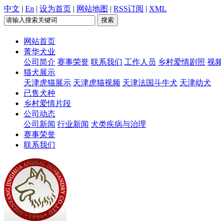
中文
|
En
|
设为首页
|
网站地图
|
RSS订阅
|
XML
网站首页
菁华犬业
公司简介
赛事荣誉
联系我们
工作人员
乡村爱情剧照
视
猫犬展示
天津虎猫展示
天津虎猫视频
天津法国斗牛犬
天津幼犬
已售犬种
乡村爱情片段
公司动态
公司新闻
行业新闻
犬类疾病与治理
赛事荣誉
联系我们