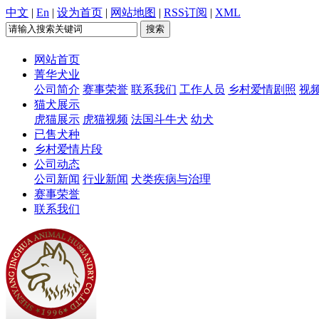
中文
|
En
|
设为首页
|
网站地图
|
RSS订阅
|
XML
网站首页
菁华犬业
公司简介
赛事荣誉
联系我们
工作人员
乡村爱情剧照
视
猫犬展示
虎猫展示
虎猫视频
法国斗牛犬
幼犬
已售犬种
乡村爱情片段
公司动态
公司新闻
行业新闻
犬类疾病与治理
赛事荣誉
联系我们