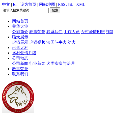
中文
|
En
|
设为首页
|
网站地图
|
RSS订阅
|
XML
网站首页
菁华犬业
公司简介
赛事荣誉
联系我们
工作人员
乡村爱情剧照
视
猫犬展示
虎猫展示
虎猫视频
法国斗牛犬
幼犬
已售犬种
乡村爱情片段
公司动态
公司新闻
行业新闻
犬类疾病与治理
赛事荣誉
联系我们