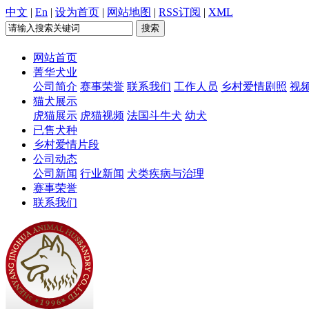
中文
|
En
|
设为首页
|
网站地图
|
RSS订阅
|
XML
网站首页
菁华犬业
公司简介
赛事荣誉
联系我们
工作人员
乡村爱情剧照
视
猫犬展示
虎猫展示
虎猫视频
法国斗牛犬
幼犬
已售犬种
乡村爱情片段
公司动态
公司新闻
行业新闻
犬类疾病与治理
赛事荣誉
联系我们