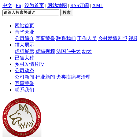
中文
|
En
|
设为首页
|
网站地图
|
RSS订阅
|
XML
网站首页
菁华犬业
公司简介
赛事荣誉
联系我们
工作人员
乡村爱情剧照
视
猫犬展示
虎猫展示
虎猫视频
法国斗牛犬
幼犬
已售犬种
乡村爱情片段
公司动态
公司新闻
行业新闻
犬类疾病与治理
赛事荣誉
联系我们