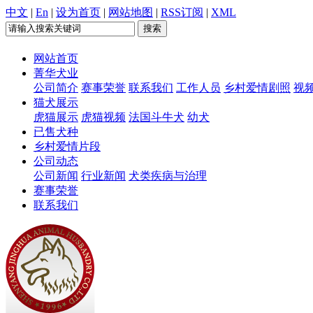
中文
|
En
|
设为首页
|
网站地图
|
RSS订阅
|
XML
网站首页
菁华犬业
公司简介
赛事荣誉
联系我们
工作人员
乡村爱情剧照
视
猫犬展示
虎猫展示
虎猫视频
法国斗牛犬
幼犬
已售犬种
乡村爱情片段
公司动态
公司新闻
行业新闻
犬类疾病与治理
赛事荣誉
联系我们